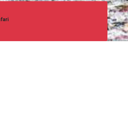
fari
Let's Learn More
About
Chimpanzees &