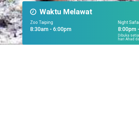
Waktu Melawat
Zoo Taiping
Night Safa
8:30am - 6:00pm
8:00pm 
Dibuka seti
hari Ahad da