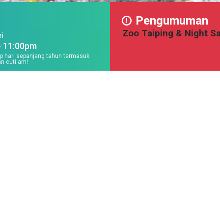
Pengumuman
Zoo Taiping & Night Sa
ri
- 11:00pm
ap hari sepanjang tahun termasuk
n cuti am!