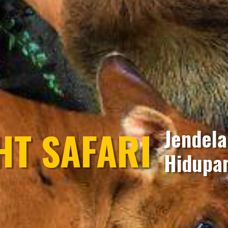
HT SAFARI
Jendela
Hidupa